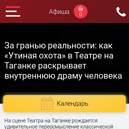
Афиша
0
За гранью реальности: как
«Утиная охота» в Театре на
Таганке раскрывает
внутреннюю драму человека
Календарь
На сцене Театра на Таганке рождается
удивительное переосмысление классической