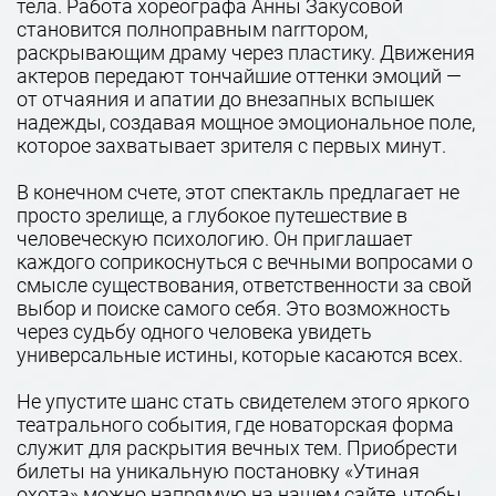
тела. Работа хореографа Анны Закусовой
становится полноправным narrтором,
раскрывающим драму через пластику. Движения
актеров передают тончайшие оттенки эмоций —
от отчаяния и апатии до внезапных вспышек
надежды, создавая мощное эмоциональное поле,
которое захватывает зрителя с первых минут.
В конечном счете, этот спектакль предлагает не
просто зрелище, а глубокое путешествие в
человеческую психологию. Он приглашает
каждого соприкоснуться с вечными вопросами о
смысле существования, ответственности за свой
выбор и поиске самого себя. Это возможность
через судьбу одного человека увидеть
универсальные истины, которые касаются всех.
Не упустите шанс стать свидетелем этого яркого
театрального события, где новаторская форма
служит для раскрытия вечных тем. Приобрести
билеты на уникальную постановку «Утиная
охота» можно напрямую на нашем сайте, чтобы