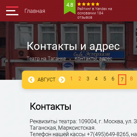
4.8
Рейтинг в Yandex на
Главная
основании 184
отзывов
Контакты и адрес
Театр на Таганке
Контакты, адрес
>
1
2
3
4
5
6
8
АВГУСТ
7
Контакты
Реквизиты театра: 109004, г. Москва, ул. 
Таганская, Марксистская.
Телефон нашей кассы +7(495)649-8265, 