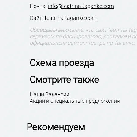
Почта:
info@teatr-na-taganke.com
Сайт:
teatr-na-taganke.com
Обращаем внимание, что сайт teatr-na-tag
сервисом по бронированию, доставке и по
официальным сайтом Театра на Таганке.
Схема проезда
Смотрите также
Наши Вакансии
Акции и специальные предложения
Рекомендуем