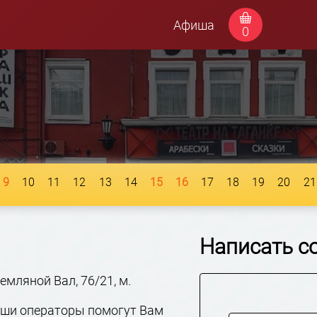
Афиша
0
9
10
11
12
13
14
15
16
17
18
19
20
21
Написать с
Земляной Вал, 76/21, м.
наши операторы помогут Вам