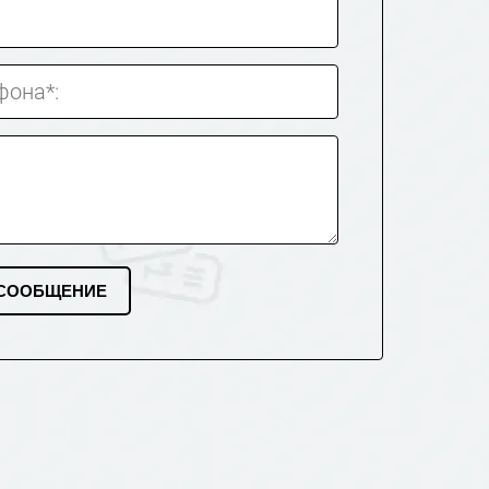
фона*: