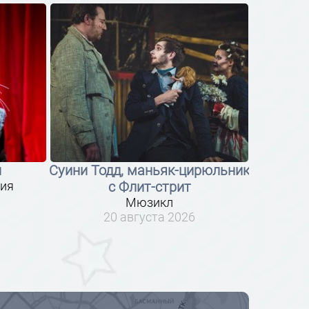
и
Суини Тодд, маньяк-цирюльник
ия
с Флит-стрит
Мюзикл
20 августа 2026