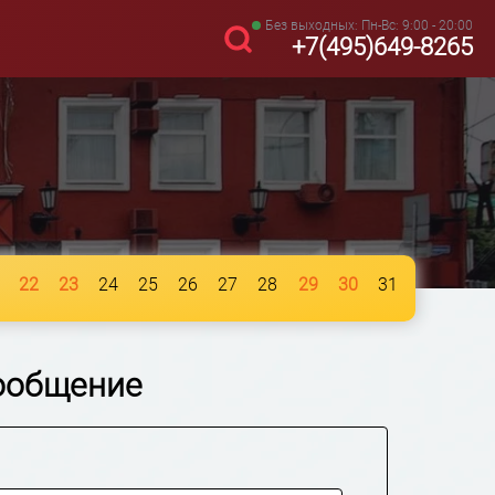
Без выходных: Пн-Вс: 9:00 - 20:00
+7(495)649-8265
22
23
24
25
26
27
28
29
30
31
ообщение