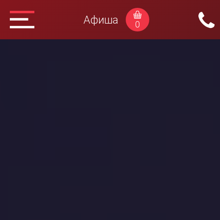
Афиша
0