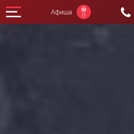
Афиша
0