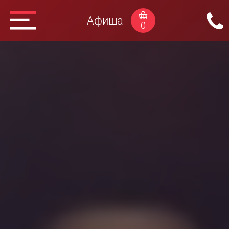
Афиша
0