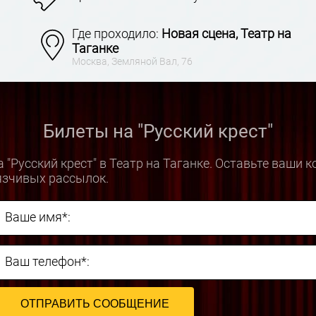
Где проходило:
Новая сцена, Театр на
Таганке
Москва, Земляной Вал, 76
Билеты на "Русский крест"
 "Русский крест" в Театр на Таганке. Оставьте ваши 
язчивых рассылок.
Ваше имя*:
Ваш телефон*: