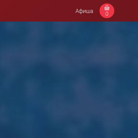
Афиша
0