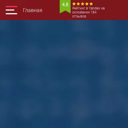
4.8
Рейтинг в Yandex на
Главная
основании 184
отзывов