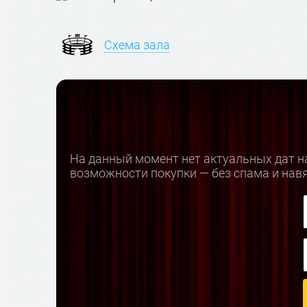
Схема зала
На данный момент нет актуальных дат на
возможности покупки — без спама и нав