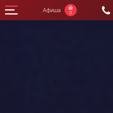
Афиша
0