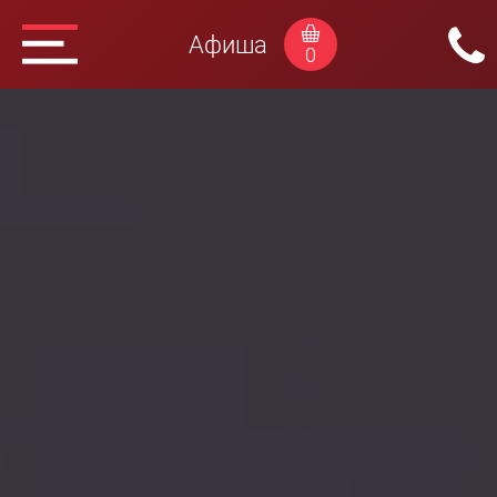
Афиша
0