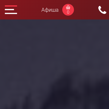
Афиша
0