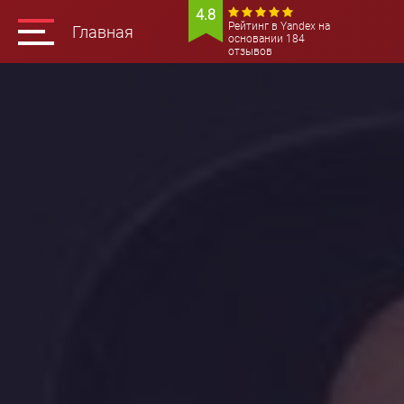
4.8
Рейтинг в Yandex на
Главная
основании 184
отзывов