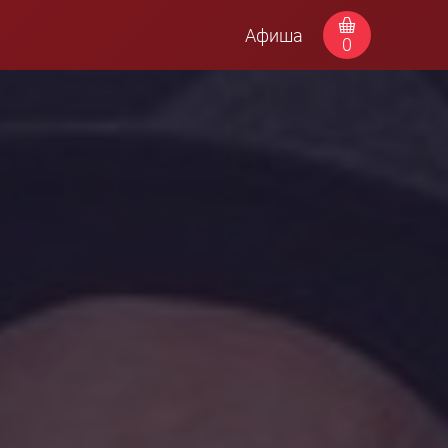
Афиша
0