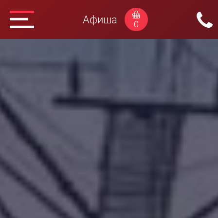
Афиша
0