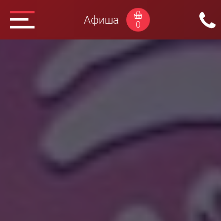
Афиша
0