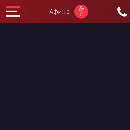
Афиша
0