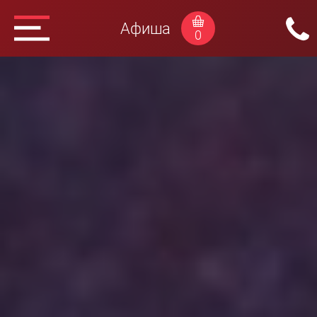
Афиша
0