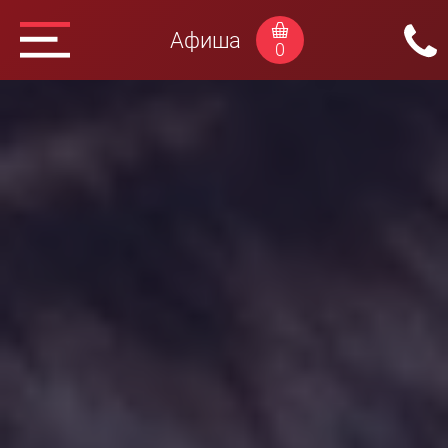
Афиша
0