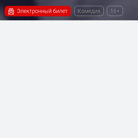
Электронный билет
Комедия
16+
Наш сервис поможет купить билеты на постановку
- Буду сниматься в кино, которая будет проходить
на сцене Театра на Таганке.
Продолжительность:
2 часа
Режиссер — Владимир Золотарь
Художник-постановщик — Эмиль
Капелюш
Композитор — Алексей Сысоев
Художник по костюмам — Яна Глушанок
Художник по свету — Евгений Ганзбург
Видеорежиссер — Наталья Наумова
Автор — Нил Саймон
Переводчик — Сергей Каменков-Павлов